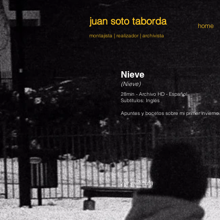
juan soto taborda
home
montajista | realizador
|
archivista
Nieve
(Nieve)
28min - Archivo HD - Español
Subtítulos: Inglés
Apuntes y bocetos sobre mi primer invierno
ver pelicula