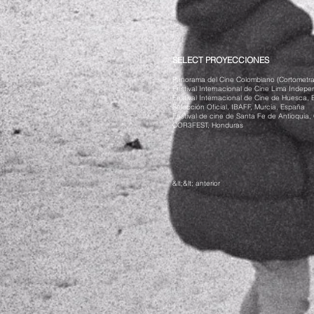
SELECT PROYECCIONES
Panorama del Cine Colombiano (Cortometra
Festival Internacional de Cine Lima Indepe
Festival Internacional de Cine de Huesca,
Selección Oficial, IBAFF, Murcia, España
Festival de cine de Santa Fe de Antioquia,
COR3FEST, Honduras
&lt;&lt; anterior